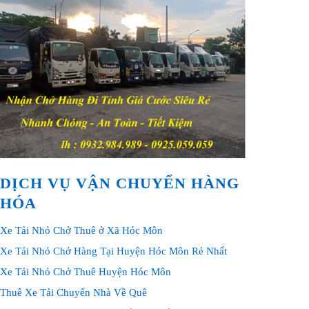
DỊCH VỤ VẬN CHUYỂN HÀNG
HÓA
Xe Tải Nhỏ Chở Thuê ở Xã Hóc Môn
Xe Tải Nhỏ Chở Hàng Tại Huyện Hóc Môn Rẻ Nhất
Xe Tải Nhỏ Chở Thuê Huyện Hóc Môn
Thuê Xe Tải Chuyển Nhà Về Quê